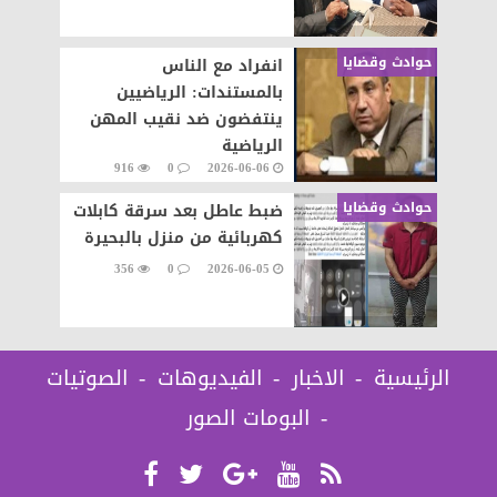
حوادث وقضايا
انفراد مع الناس
بالمستندات: الرياضيين
ينتفضون ضد نقيب المهن
الرياضية
916
0
2026-06-06
حوادث وقضايا
ضبط عاطل بعد سرقة كابلات
كهربائية من منزل بالبحيرة
356
0
2026-06-05
الرئيسية
الاخبار
الفيديوهات
الصوتيات
البومات الصور