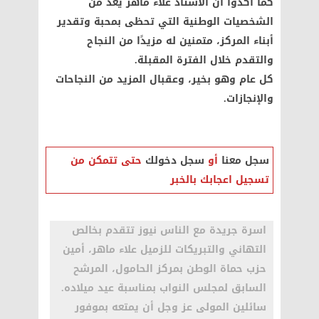
كما أكدوا أن الأستاذ علاء ماهر يعد من
الشخصيات الوطنية التي تحظى بمحبة وتقدير
أبناء المركز، متمنين له مزيدًا من النجاح
والتقدم خلال الفترة المقبلة.
كل عام وهو بخير، وعقبال المزيد من النجاحات
والإنجازات.
سجل معنا
أو
سجل دخولك
حتى تتمكن من
تسجيل اعجابك بالخبر
اسرة جريدة مع الناس نيوز تتقدم بخالص
التهاني والتبريكات للزميل علاء ماهر، أمين
حزب حماة الوطن بمركز الحامول، المرشح
السابق لمجلس النواب بمناسبة عيد ميلاده.
سائلين المولى عز وجل أن يمتعه بموفور