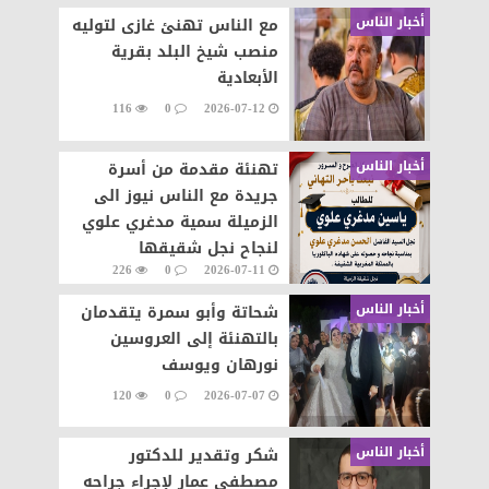
أخبار الناس
مع الناس تهنئ غازى لتوليه
منصب شيخ البلد بقرية
الأبعادية
116
0
2026-07-12
أخبار الناس
تهنئة مقدمة من أسرة
جريدة مع الناس نيوز الى
الزميلة سمية مدغري علوي
لنجاح نجل شقيقها
226
0
2026-07-11
أخبار الناس
شحاتة وأبو سمرة يتقدمان
بالتهنئة إلى العروسين
نورهان ويوسف
120
0
2026-07-07
أخبار الناس
شكر وتقدير للدكتور
مصطفى عمار لإجراء جراحه