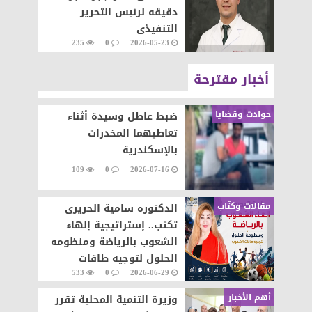
دقيقه لرئيس التحرير
التنفيذى
235
0
2026-05-23
أخبار مقترحة
حوادث وقضايا
ضبط عاطل وسيدة أثناء
تعاطيهما المخدرات
بالإسكندرية
109
0
2026-07-16
مقالات وكتّاب
الدكتوره سامية الحريرى
تكتب.. إستراتيجية إلهاء
الشعوب بالرياضة ومنظومه
الحلول لتوجيه طاقات
533
0
2026-06-29
الشعوب نحو التطور والابداع
أهم الأخبار
وزيرة التنمية المحلية تقرر