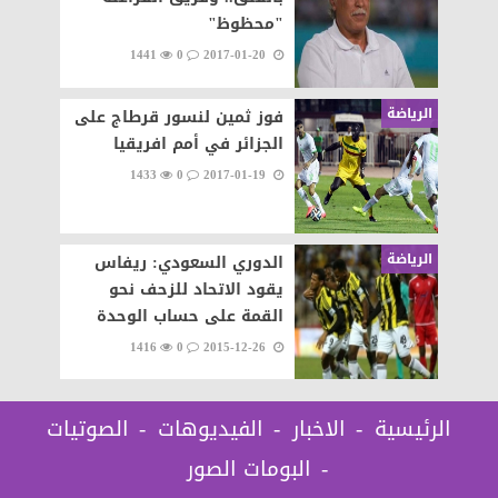
"محظوظ"
1441
0
2017-01-20
الرياضة
فوز ثمين لنسور قرطاج على
الجزائر في أمم افريقيا
1433
0
2017-01-19
الرياضة
الدوري السعودي: ريفاس
يقود الاتحاد للزحف نحو
القمة على حساب الوحدة
1416
0
2015-12-26
الرئيسية
الاخبار
الفيديوهات
الصوتيات
البومات الصور