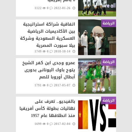
1122
0
2022-01-26
الرياضة
اتفاقية شراكة استراتيجية
بين الأكاديميات الرياضية
العسكرية السعودية وشركة
بيلا سبورت المصرية
1749
0
2018-10-14
الرياضة
عمرو وجدى ابن كفر الشيخ
يتوج باوك اليونانى بدورى
أبطال أوروبا للصم
1791
0
2017-05-07
الرياضة
بالفيديو.. تعرف على
نهائيات بطولة كأس أفريقيا
منذ انطلاقها عام 1957
1699
0
2017-02-04