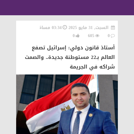
السبت, 31 مايو 2025
03:34 مساءً
0
605
0
أستاذ قانون دولي: إسرائيل تصفع
العالم بـ22 مستوطنة جديدة.. والصمت
شراكه في الجريمة