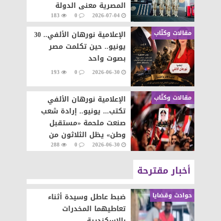
المصرية معنى الدولة
183
0
2026-07-04
الحديثة
مقالات وكتّاب
الإعلامية نورهان الألفي.. 30
يونيو.. حين تكلمت مصر
بصوت واحد
193
0
2026-06-30
مقالات وكتّاب
الإعلامية نورهان الألفي
تكتب... يونيو.. إرادة شعب
صنعت ملحمة «مستقبل
وطن» يظل الثلاثون من
288
0
2026-06-30
يونيو ي
أخبار مقترحة
حوادث وقضايا
ضبط عاطل وسيدة أثناء
تعاطيهما المخدرات
بالإسكندرية