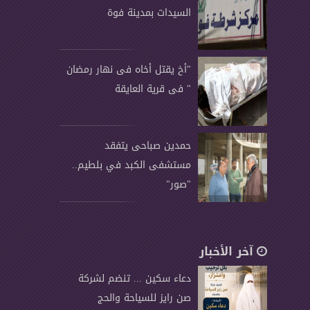
السيدات بمدينة فوة
"أخ يقتل أخاه فى نهار رمضان
" فى قرية العايقة
حمدين صباحى يتفقد
مستشفى الكبد في بلطيم..
"صور"
آخر الأخبار
دعاء سكين ... تنضم لشركة
صن رايز للسياحة والحج