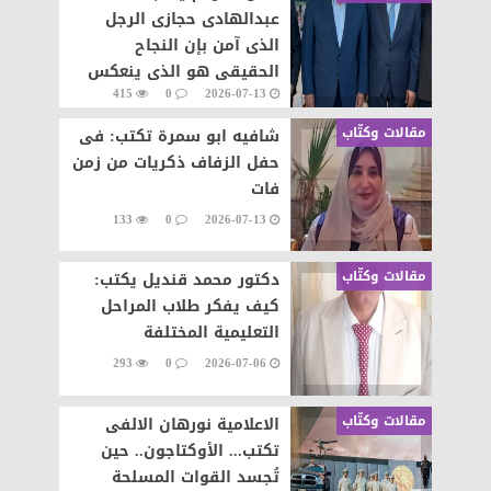
عبدالهادى حجازى الرجل
الذى آمن بإن النجاح
الحقيقى هو الذى ينعكس
415
0
2026-07-13
على المجتمع
مقالات وكتّاب
شافيه ابو سمرة تكتب: فى
حفل الزفاف ذكريات من زمن
فات
133
0
2026-07-13
مقالات وكتّاب
دكتور محمد قنديل يكتب:
كيف يفكر طلاب المراحل
التعليمية المختلفة
293
0
2026-07-06
مقالات وكتّاب
الاعلامية نورهان الالفى
تكتب... الأوكتاجون.. حين
تُجسد القوات المسلحة