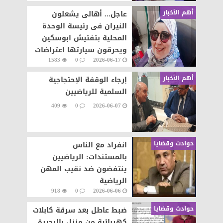
أهم الأخبار
عاجل... أهالى يشعلون
النيران فى رئيسة الوحدة
المحلية بتفتيش ابوسكين
ويحرقون سيارتها اعتراضات
1583
0
2026-06-17
على تنفيذ قرار إزالة..
أهم الأخبار
إرجاء الوقفة الإحتجاجية
السلمية للرياضيين
409
0
2026-06-07
حوادث وقضايا
انفراد مع الناس
بالمستندات: الرياضيين
ينتفضون ضد نقيب المهن
الرياضية
918
0
2026-06-06
حوادث وقضايا
ضبط عاطل بعد سرقة كابلات
كهربائية من منزل بالبحيرة