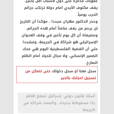
عقوبات مدمرة على دول لأسباب أقل بكثير،
يقف مكتوف الأيدي أمام دولة ترتكب جرائم
الحرب يومياً.
وحذر الدكتور مهران مجددا ، مؤكدا أن التاريخ
لن يرحم من يقف صامتاً أمام هذه الجرائم،
ومضيفاة أن كل يوم تأخير في وقف العدوان
الإسرائيلي هو شراكة في الجريمة، ومشددا
علي أن القضية الفلسطينية اليوم هي محك
الضمير الإنساني، ولا مجال للحياد أمام الظلم
الصارخ.
سجل معنا
أو
سجل دخولك
حتى تتمكن من
تسجيل اعجابك بالخبر
أستاذ قانون دولي: إسرائيل تصفع العالم
بـ22 مستوطنة جديدة.. والصمت شراكه في
الجريمة