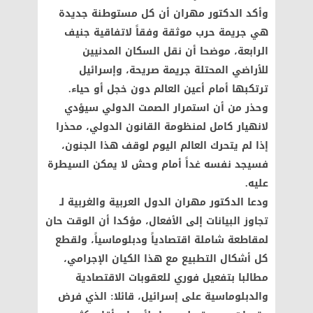
وأكد الدكتور مهران أن كل مستوطنة جديدة
هي جريمة حرب موثقة وفقاً لاتفاقية جنيف
الرابعة، موضحا أن نقل السكان المدنيين
للأراضي المحتلة جريمة صريحة، وإسرائيل
ترتكبها أمام أعين العالم دون خجل أو حياء.
وحذر من أن استمرار الصمت الدولي سيؤدي
لانهيار كامل لمنظومة القانون الدولي، محذرا
إذا لم يتحرك العالم اليوم لوقف هذا الجنون،
فسيجد نفسه غداً أمام وحش لا يمكن السيطرة
عليه.
ودعا الدكتور مهران الدول العربية والغربية لـ
تجاوز البيانات إلى الأفعال، مؤكدا أن الوقت حان
لمقاطعة شاملة اقتصادياً ودبلوماسياً، ولقطع
كل أشكال التطبيع مع هذا الكيان الإجرامي،
مطالبا بتفعيل فوري للعقوبات الاقتصادية
والدبلوماسية على إسرائيل، قائلا: الذي فرض