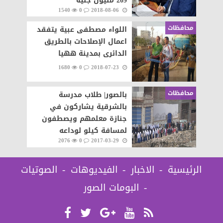
209 مليون جنيه
1540
0
2018-08-06
محافظات
اللواء مصطفى عبية يتفقد
اعمال الإصلاحات بالطريق
الدائرى بمدينة ههيا
1680
0
2018-07-23
محافظات
بالصور| طلاب مدرسة
بالشرقية يشاركون في
جنازة معلمهم ويصطفون
لمسافة كيلو لوداعه
2076
0
2017-03-29
الرئيسية
الاخبار
الفيديوهات
الصوتيات
البومات الصور