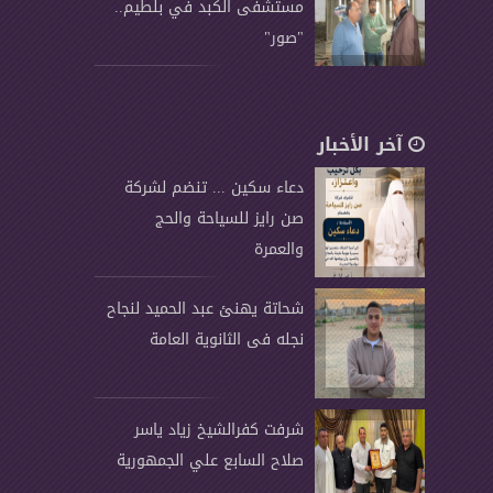
مستشفى الكبد في بلطيم..
"صور"
آخر الأخبار
دعاء سكين ... تنضم لشركة
صن رايز للسياحة والحج
والعمرة
شحاتة يهنئ عبد الحميد لنجاح
نجله فى الثانوية العامة
شرفت كفرالشيخ زياد ياسر
صلاح السابع علي الجمهورية