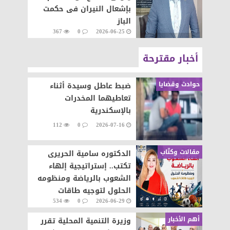
بإشعال النيران فى حكمت
الباز
367
0
2026-06-25
أخبار مقترحة
حوادث وقضايا
ضبط عاطل وسيدة أثناء
تعاطيهما المخدرات
بالإسكندرية
112
0
2026-07-16
مقالات وكتّاب
الدكتوره سامية الحريرى
تكتب.. إستراتيجية إلهاء
الشعوب بالرياضة ومنظومه
الحلول لتوجيه طاقات
534
0
2026-06-29
الشعوب نحو التطور والابداع
أهم الأخبار
وزيرة التنمية المحلية تقرر