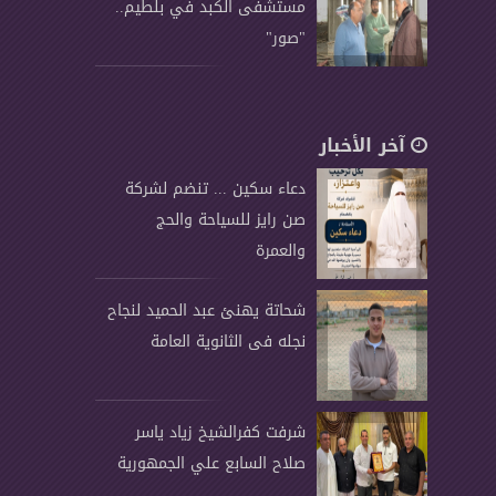
مستشفى الكبد في بلطيم..
"صور"
آخر الأخبار
دعاء سكين ... تنضم لشركة
صن رايز للسياحة والحج
والعمرة
شحاتة يهنئ عبد الحميد لنجاح
نجله فى الثانوية العامة
شرفت كفرالشيخ زياد ياسر
صلاح السابع علي الجمهورية