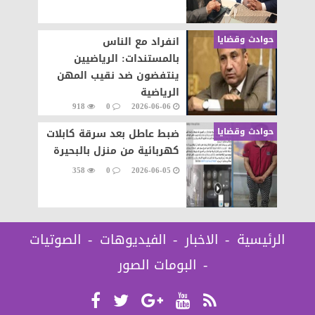
حوادث وقضايا
انفراد مع الناس
بالمستندات: الرياضيين
ينتفضون ضد نقيب المهن
الرياضية
918
0
2026-06-06
حوادث وقضايا
ضبط عاطل بعد سرقة كابلات
كهربائية من منزل بالبحيرة
358
0
2026-06-05
الرئيسية
الاخبار
الفيديوهات
الصوتيات
البومات الصور