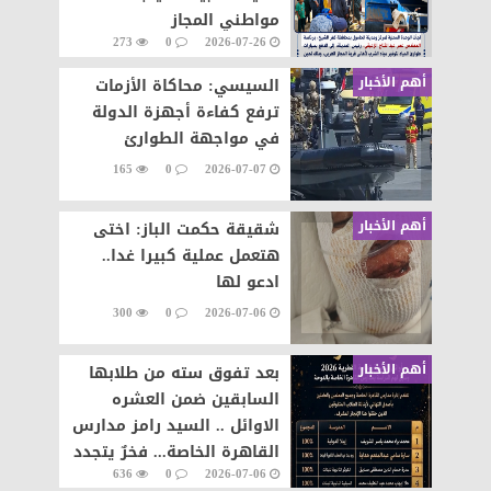
مواطني المجاز
273
0
2026-07-26
أهم الأخبار
السيسي: محاكاة الأزمات
ترفع كفاءة أجهزة الدولة
في مواجهة الطوارئ
165
0
2026-07-07
أهم الأخبار
شقيقة حكمت الباز: اختى
هتعمل عملية كبيرا غدا..
ادعو لها
300
0
2026-07-06
أهم الأخبار
بعد تفوق سته من طلابها
السابقين ضمن العشره
الاوائل .. السيد رامز مدارس
القاهرة الخاصة... فخرٌ يتجدد
636
0
2026-07-06
وإنجازٌ يتواصل