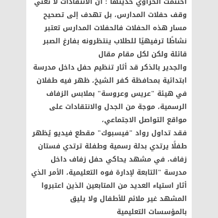
اختتمت الحزاوي حديثها : أن الانتقادات لا تعني
وقف حفلات المدارس، بل تهدف إلى تصحيح
مسار هذه الحفلات فالحفلات المدارس تعتبر
نشاطًا ترفيهيًا للطلاب ينتظرونه بفارغ الصبر
قائلة ولكن لكل مقام مقال
والجدير بالذكر قد أثار تنظيم حفل داخل مدرسة
ابتدائية بمحافظة كفر الشيخ، ظهر فيه طفلان
في هيئة "عريس وعروسة" بملابس الزفاف
الرسمية، موجة من الجدل والانتقادات على
مواقع التواصل الاجتماعي،
فقد تداول رواد "فيسبوك" مقطع فيديو يُظهر
طفلًا يرتدي بدلة رسمية وطفلة ترتدي فستان
زفاف، في مشهد يحاكي حفل زفاف داخل
مدرسة "التابعة لإدارة فوه التعليمية، الأمر الذي
أثار استياء العديد من المتابعين الذين اعتبروا
المشهد غير ملائم للأطفال ولا يليق
بالمؤسسات التعليمية