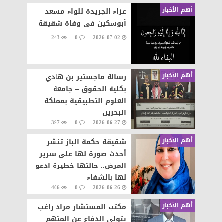
أهم الأخبار
عزاء الجريدة للواء مسعد
أبوسكين فى وفاة شقيقة
243
0
2026-07-02
أهم الأخبار
رسالة ماجستير بن هادي
بكلية الحقوق – جامعة
العلوم التطبيقية بمملكة
البحرين
397
0
2026-06-27
أهم الأخبار
شقيقة حكمة الباز تنشر
أحدث صورة لها على سرير
المرض.. حالتها خطيرة ادعو
لها بالشفاء
466
0
2026-06-26
أهم الأخبار
مكتب المستشار مراد راغب
يتولى الدفاع عن المتهم