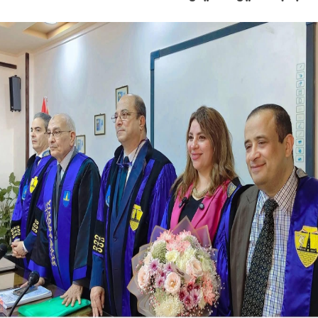
ام بلتاجي بمناسبة زفاف كريمته سلمي
بسيارات طوارئ المياه لتلبية احتياجات مواطني المجاز
 المخدرات بالإسكندرية
جازى الرجل الذى آمن بإن النجاح الحقيقى هو الذى ينعكس 
الزفاف ذكريات من زمن فات
ه فى الثانوية العامة