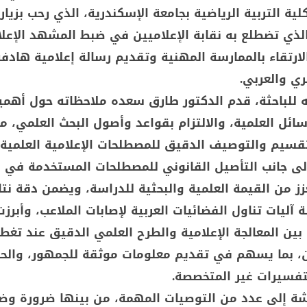
لية التربية الرياضية بجامعة الإسكندرية، الذي رحب بزيار
الذي تضطلع به نقابة الإعلاميين في ضبط المشهد الإعل
ارتقاء بالممارسة المهنية وتقديم رسالة إعلامية هادف
ري والعربي.
 للباحثة، قدم الدكتور طارق سعده ملاحظاته حول أهمي
ائل العلمية، والالتزام بقواعد وأصول البحث العلمي، م
قسيم والتوصيف الدقيق للمصطلحات الإعلامية العلمية ا
لى جانب التأصيل القانوني للمصطلحات المستخدمة في
عزز من القيمة العلمية والبحثية للدراسة، ويضمن دقة نتا
ة آليات تناول الفضائيات العربية لإصابات الملاعب، وأبرز
بين المعالجة الإعلامية والطرح العلمي الدقيق عند تغط
ين، بما يسهم في تقديم معلومات موثقة للجمهور، والح
لتفسيرات غير المتخصصة.
ة إلى عدد من التوصيات المهمة، من بينها ضرورة وضع