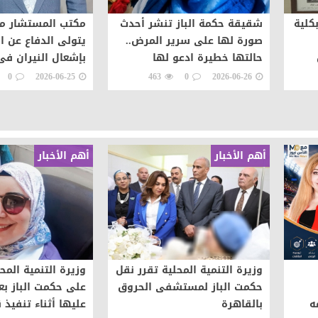
كلية
شقيقة حكمة الباز تنشر أحدث
مكتب المستشار مر
صورة لها على سرير المرض..
يتولى الدفاع عن ا
حالتها خطيرة ادعو لها
بإشعال النيران فى
بالشفاء
0
2026-06-25
463
0
2026-06-26
أهم الأخبار
أهم الأخبار
وزيرة التنمية المحلية تقرر نقل
وزيرة التنمية المح
حكمت الباز لمستشفى الحروق
على حكمت الباز بع
ه
بالقاهرة
عليها أثناء تنفيذ ق