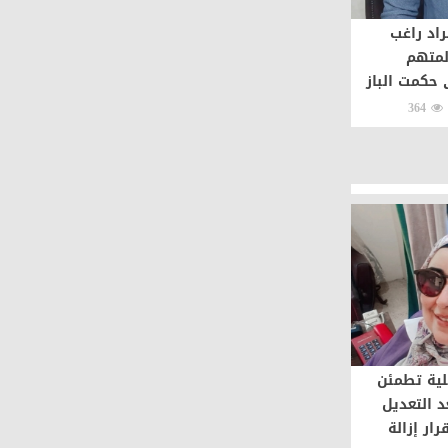
اد راغب
لمتهم
 حكمت الباز
364
لية تطمئن
د التعديل
رار إزالة