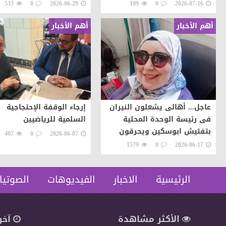
الحلول لتوجيه طاقات ال
533
0
2026-06-29
109
0
2026-07-16
نحو التطور والابداع
أهم الأخبار
أهم الأخبار
عاجل... أهالى يشعلون النيران
إرجاء الوقفة الإحتجاجية
فى رئيسة الوحدة المحلية
السلمية للرياضيين
بتفتيش ابوسكين ويحرقون
407
0
2026-06-07
سيارتها اعتراضات على تنفيذ
1579
0
2026-06-17
قرار إزالة..
الرئيسية
الاخبار
الفيديوهات
الصوتيا
الأكثر مشاهدة
آخر