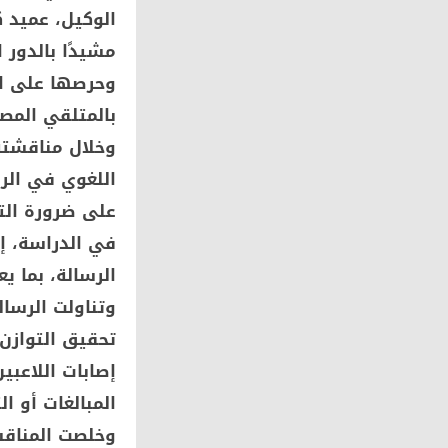
الوكيل، عميد ك
مشيدًا بالدور 
وحرصها على ال
بالمتلقي المص
وخلال مناقشته
اللغوي في الرس
على ضرورة الت
في الدراسة، إ
الرسالة، بما ي
وتناولت الرسال
تحقيق التوازن 
إصابات اللاعب
المبالغات أو ا
وخلصت المناقش