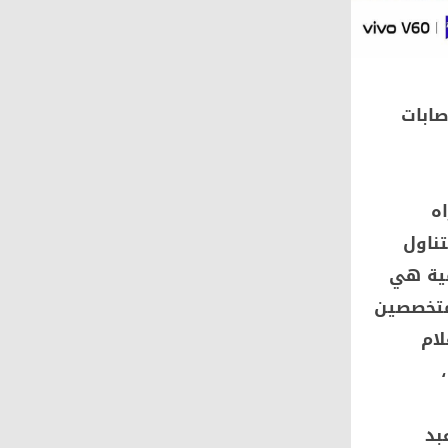
صابات
ه
تناول
مية هي
لمتخصصين
لام
بد