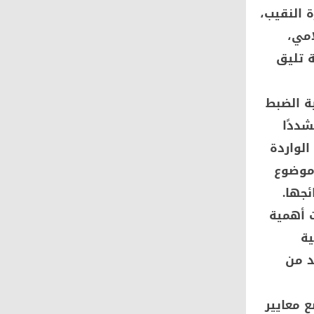
ة النقيب،
امي،
ة تليق
ة الضبط
شددًا
لواردة
 موضوع
ئجها.
ت أهمية
ية
د من
 معايير