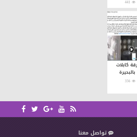
441
ة كابلات
بالبحيرة
356
تواصل معنا