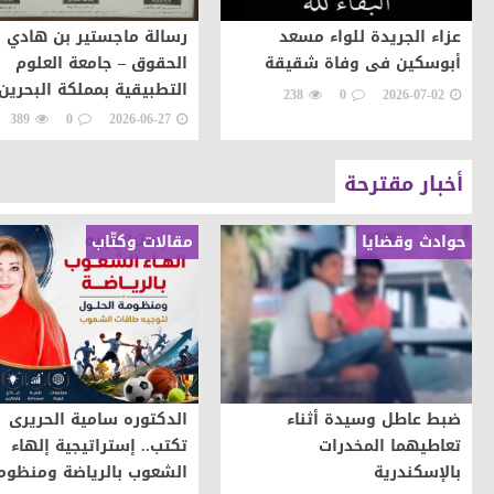
عزاء الجريدة للواء مسعد
رسالة ماجستير بن هادي ب
أبوسكين فى وفاة شقيقة
الحقوق – جامعة العلوم
التطبيقية بمملكة البحرين
238
0
2026-07-02
389
0
2026-06-27
أخبار مقترحة
حوادث وقضايا
مقالات وكتّاب
ضبط عاطل وسيدة أثناء
الدكتوره سامية الحريرى
تعاطيهما المخدرات
تكتب.. إستراتيجية إلهاء
بالإسكندرية
الشعوب بالرياضة ومنظوم