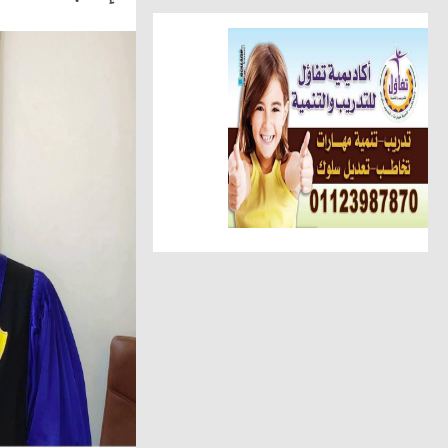
أخبار الناس
تهنئة الجريدة للاستاذ عبد السل
أهم الأخبار
الوحدة المحلية بالحامول تستعين 
حوادث وقضايا
ضبط عاطل وسيدة أثناء تعاطيهما
مقالات وكتّاب
عطوة الزقم يكتب.. عبدالهادى ح
مقالات وكتّاب
شافيه ابو سمرة تكتب: فى حفل 
أخبار الناس
شحاتة يهنئ عبد الحميد لنجاح نجل