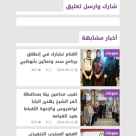
شارك وارسل تعليق
أخبار مشابهة
منوعات
الغنام تشارك في إنطلاق
برنامج سند وتمكين بأبوظبي
403
0
2026-06-12
منوعات
نقيب محامين بيلا بمحافظة
كفر الشيخ يهنئ البابا
تواضروس والإخوة الأقباط
بعيد القيامه
659
0
2026-04-12
منوعات
العضو المنتدب التنفيذي