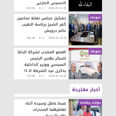
الحسينى الحارتى
430
0
2026-01-31
منوعات
تشكيل مجلس نقابة محامين
كفر الشيخ برئاسة النقيب
حاتم درويش
466
0
2026-01-28
منوعات
العضو المنتدب لشركة الدلتا
للسكر يهنئ الرئيس
السيسي ووزير الداخلية
بذكرى عيد الشرطة الـ 74
370
0
2026-01-26
أخبار مقترحة
حوادث وقضايا
ضبط عاطل وسيدة أثناء
تعاطيهما المخدرات
بالإسكندرية