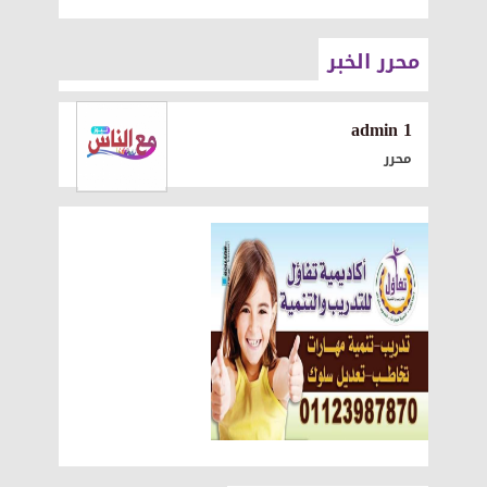
محرر الخبر
1 admin
محرر