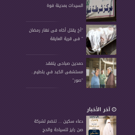
السيدات بمدينة فوة
"أخ يقتل أخاه فى نهار رمضان
" فى قرية العايقة
حمدين صباحى يتفقد
مستشفى الكبد في بلطيم..
"صور"
آخر الأخبار
دعاء سكين ... تنضم لشركة
صن رايز للسياحة والحج