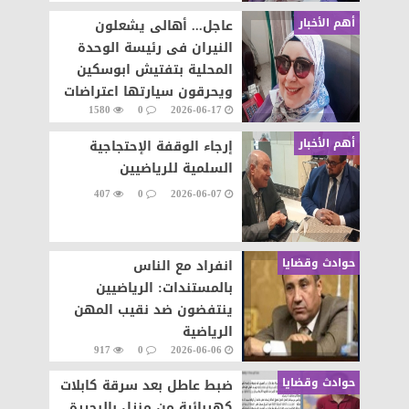
أهم الأخبار
عاجل... أهالى يشعلون
النيران فى رئيسة الوحدة
المحلية بتفتيش ابوسكين
ويحرقون سيارتها اعتراضات
1580
0
2026-06-17
على تنفيذ قرار إزالة..
أهم الأخبار
إرجاء الوقفة الإحتجاجية
السلمية للرياضيين
407
0
2026-06-07
حوادث وقضايا
انفراد مع الناس
بالمستندات: الرياضيين
ينتفضون ضد نقيب المهن
الرياضية
917
0
2026-06-06
حوادث وقضايا
ضبط عاطل بعد سرقة كابلات
كهربائية من منزل بالبحيرة