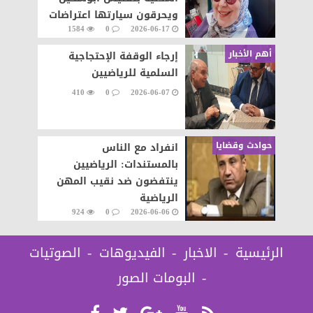
ويحرقون سيارتها اعتراضات
1584
0
2026-06-17
على تنفيذ قرار إزالة..
أهم الأخبار
إرجاء الوقفة الإحتجاجية
السلمية للرياضيين
410
0
2026-06-07
حوادث وقضايا
انفراد مع الناس
بالمستندات: الرياضيين
ينتفضون ضد نقيب المهن
الرياضية
924
0
2026-06-06
الرئيسية
الاخبار
الفيديوهات
الصوتيات
البومات الصور