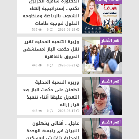
الدكتوره سامية الحريرى
تكتب.. إستراتيجية إلهاء
الشعوب بالرياضة ومنظومه
الحلول لتوجيه طاقات
537
0
2026-06-29
الشعوب نحو التطور والابداع
أهم الأخبار
وزيرة التنمية المحلية تقرر
نقل حكمت الباز لمستشفى
الحروق بالقاهرة
440
0
2026-06-22
أهم الأخبار
وزيرة التنمية المحلية
تطمئن على حكمت الباز بعد
التعديل عليها أثناء تنفيذ
قرار إزالة
446
0
2026-06-17
أهم الأخبار
عاجل... أهالى يشعلون
النيران فى رئيسة الوحدة
المحلية بتفتيش ابوسكين