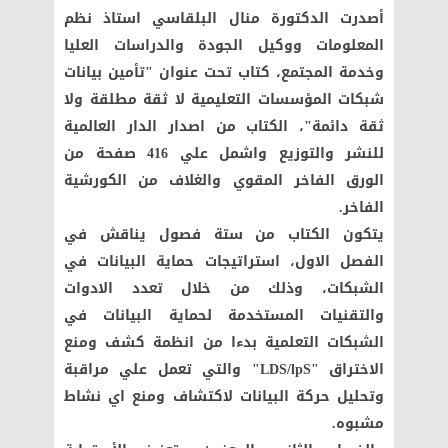
أصدرت الدكتورة منال البلقاسي استاذ نظم
المعلومات ووكيل الجودة والدراسات العليا
وخدمة المجتمع، كتاب تحت عنوان "تأمين بيانات
شبكات المؤسسات التعليمية لا ثقة مطلقة ولا
ثقة دائمة"، الكتاب من اصدار الدار العالمية
للنشر والتوزيع واشمل علي 416 صفحة من
الورق الفاخر المقوي والغلاف من الكورشية
الفاخر.
يتكون الكتاب من ستة فصول يناقش في
الفصل الاول، استراتيجات حماية البيانات في
الشبكات، وذلك من خلال تعدد الادوات
والتقنيات المستخدمة لحماية البيانات في
الشبكات التعلمية بدءا من انظمة كشف ومنع
الاختراق
"LDS/lpS"
والتي تعمل علي مراقبة
وتحليل حركة البيانات لاكتشاف ومنع اي نشاط
مشبوه.