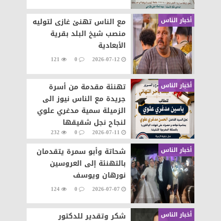
أخبار الناس
مع الناس تهنئ غازى لتوليه
منصب شيخ البلد بقرية
الأبعادية
121
0
2026-07-12
أخبار الناس
تهنئة مقدمة من أسرة
جريدة مع الناس نيوز الى
الزميلة سمية مدغري علوي
لنجاح نجل شقيقها
232
0
2026-07-11
أخبار الناس
شحاتة وأبو سمرة يتقدمان
بالتهنئة إلى العروسين
نورهان ويوسف
124
0
2026-07-07
أخبار الناس
شكر وتقدير للدكتور