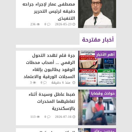
مصطفى عمار لإجراء جراحه
دقيقه لرئيس التحرير
التنفيذى
236
0
2026-05-23
أخبار مقترحة
أهم الأخبار
جرة قلم تهدد التحول
الرقمي ... أصحاب محطات
الوقود يطالبون بإلغاء
السجلات الورقية والاعتماد
منذ 6 دقيقة
0
3
على المنظومة الإلكترونية
حوادث وقضايا
ضبط عاطل وسيدة أثناء
تعاطيهما المخدرات
بالإسكندرية
113
0
2026-07-16
مقالات وكتّاب