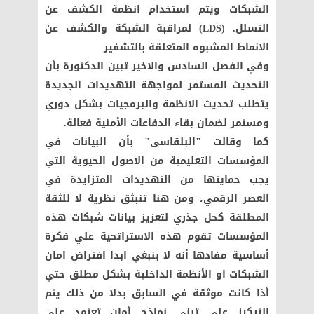
الشبكات ويتم استخدام انظمة الكشف عن
التسلل.
(LDS)
لمراقبة الشبكة والكشف عن
الانماط المشبوه المتعلقة بالتشفير
وفي الفصل السادس والاخير تبين الدكتورة بأن
التحديث المستمر لمواجهة التهديدات الجديدة
يتطلب تحديث الانظمة والبرمجيات بشكل دوري
ومستمر لضمان بقاء الدفاعات الأمنية فعالة.
كما وقالت "البلقاسى" بأن البيانات في
المؤسسات التعليمية من الاصول الحيوية التي
يجب حمايتها من التهديدات المتزايدة في
العصر الرقمي، ومن هنا تنبثق نظرية لا للثقة
المطلقة كحل جذري لتعزيز بيانات شبكات هذه
المؤسسات تقوم هذه الاستراتحية علي فكرة
أساسية مفادها أنه لا بنبغي ابدا افتراض امان
الشبكات او الأنظمة الداخلية بشكل مطلق حتي
أذا كانت موثقة في السابق بدلا من ذلك يتم
التركيز علي تبني نماذج أمان تعتمد علي