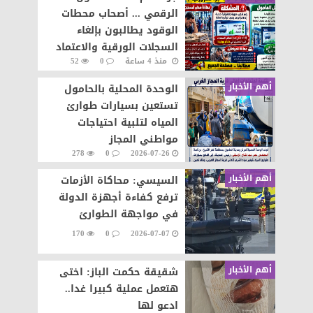
الرقمي ... أصحاب محطات
الوقود يطالبون بإلغاء
السجلات الورقية والاعتماد
منذ 4 ساعة
0
52
على المنظومة الإلكترونية
أهم الأخبار
الوحدة المحلية بالحامول
تستعين بسيارات طوارئ
المياه لتلبية احتياجات
مواطني المجاز
278
0
2026-07-26
أهم الأخبار
السيسي: محاكاة الأزمات
ترفع كفاءة أجهزة الدولة
في مواجهة الطوارئ
170
0
2026-07-07
أهم الأخبار
شقيقة حكمت الباز: اختى
هتعمل عملية كبيرا غدا..
ادعو لها