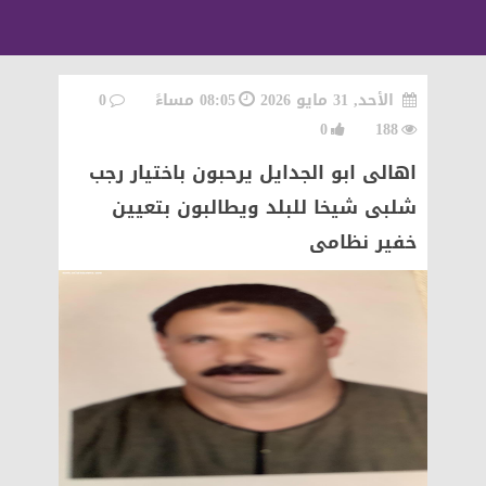
الأحد, 31 مايو 2026
08:05 مساءً
0
0
188
اهالى ابو الجدايل يرحبون باختيار رجب
شلبى شيخا للبلد ويطالبون بتعيين
خفير نظامى