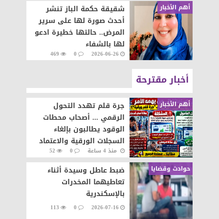
أهم الأخبار
شقيقة حكمة الباز تنشر
أحدث صورة لها على سرير
المرض.. حالتها خطيرة ادعو
لها بالشفاء
469
0
2026-06-26
أخبار مقترحة
أهم الأخبار
جرة قلم تهدد التحول
الرقمي ... أصحاب محطات
الوقود يطالبون بإلغاء
السجلات الورقية والاعتماد
منذ 4 ساعة
0
52
على المنظومة الإلكترونية
حوادث وقضايا
ضبط عاطل وسيدة أثناء
تعاطيهما المخدرات
بالإسكندرية
113
0
2026-07-16