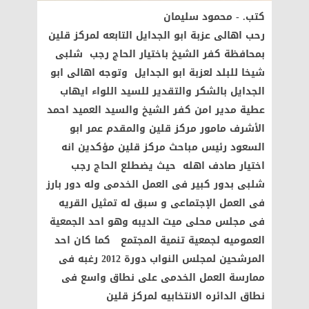
كتب. - محمود سليمان
رحب اهالى عزبة ابو الجدايل التابعه لمركز قلين
بمحافظة كفر الشيخ باختيار الحاج رجب شلبى
شيخا للبلد لعزبة ابو الجدايل وتوجه اهالى ابو
الجدايل بالشكر والتقدير للسيد اللواء ايهاب
عطية مدير امن كفر الشيخ والسيد العميد احمد
الأشرف مامور مركز قلين والمقدم عمر ابو
السعود رئيس مباحث مركز قلين مؤكدين انه
اختيار صادف اهله حيث يضطلع الحاج رجب
شلبى بدور كبير فى العمل الخدمى وله دور بارز
فى العمل الإجتماعى و سبق له تمثيل القريه
فى مجلس محلى ميت الديبه وهو احد الجمعية
العموميه لجمعية تنمية المجتمع كما كان احد
المرشحين لمجلس النواب دورة 2012 رغبه فى
ممارسة العمل الخدمى على نطاق واسع فى
نطاق الدائره الانتخابيه لمركز قلين