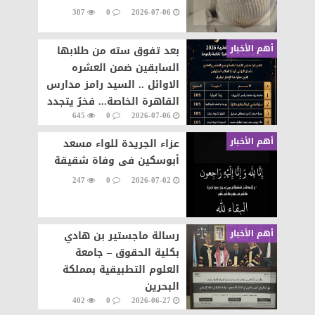
307
0
2026-07-06
أهم الأخبار
بعد تفوق سته من طلابها
السابقين ضمن العشره
الاوائل .. السيد رامز مدارس
القاهرة الخاصة... فخرٌ يتجدد
645
0
2026-07-06
وإنجازٌ يتواصل
أهم الأخبار
عزاء الجريدة للواء مسعد
أبوسكين فى وفاة شقيقة
247
0
2026-07-02
أهم الأخبار
رسالة ماجستير بن هادي
بكلية الحقوق – جامعة
العلوم التطبيقية بمملكة
البحرين
402
0
2026-06-27