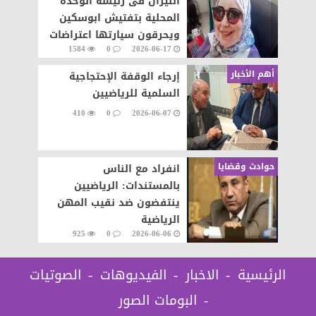
النيران فى رئيسة الوحدة
المحلية بتفتيش ابوسكين
ويحرقون سيارتها اعتراضات
1584
0
2026-06-17
على تنفيذ قرار إزالة..
أهم الأخبار
إرجاء الوقفة الإحتجاجية
السلمية للرياضيين
410
0
2026-06-07
حوادث وقضايا
انفراد مع الناس
بالمستندات: الرياضيين
ينتفضون ضد نقيب المهن
الرياضية
925
0
2026-06-06
الرئيسية
الاخبار
الفيديوهات
الصوتيات
البومات الصور