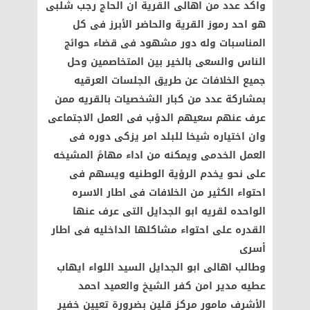
واكد عدد من اهالى القرية ان الحاج رجب شلبى
هو احد رموز القرية والحاضر الأبرز فى كل
المناسبات وله دور مشهود فى قضاء حوائج
الناس والسعى بالخير بين المتخاصمين وحل
جميع الخلافات عن طريق الجلسات العرقيه
بمشاركة عدد من كبار الشخصيات بالقريه ممن
عرف عنهم سعيهم الدؤب فى العمل الاجتماعى
وان اختياره شيخا للبلد امر يزكى دوره فى
العمل الخدمى ويمكنه من اداء مهامً المشيخه
على نحو يخدم الرؤية الوطنيه ويسهم فى
احتواء الكثير من الخلافات فى اطار الاسره
الواحده لقريه ابو الجدايل التى عرف عنها
القدره على احتواء مشاكلها الداخليه فى اطار
أسرى
وطالب اهالى ابو الجدايل السيد اللواء ايهاب
عطيه مدير امن كفر الشيخ والعميد احمد
الأشرف مامور مركز قلين بضرورة تعيين خفير