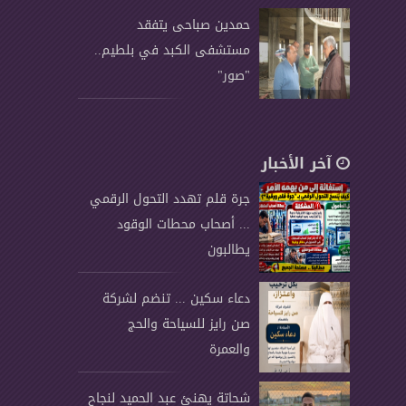
حمدين صباحى يتفقد
مستشفى الكبد في بلطيم..
"صور"
آخر الأخبار
جرة قلم تهدد التحول الرقمي
... أصحاب محطات الوقود
يطالبون
دعاء سكين ... تنضم لشركة
صن رايز للسياحة والحج
والعمرة
شحاتة يهنئ عبد الحميد لنجاح