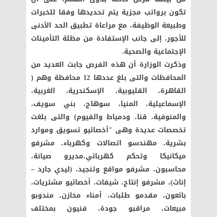
تكون برواتب مجزية يتم تحديدها وفقا للخبرات
وطبيعة الوظيفة، مع مراعاة تطبيق الحد الأدنى
للأجور، إلى جانب الإستفادة من مظلة التأمينات
الإجتماعية والصحية.
وذكرت الوزارة أن هذه الفرص جابت العديد من
المحافظات والتى بلغ عددها 12 محافظة وهم (
القاهرة، القليوبية، الإسكندرية، الغربية،
الإسماعيلية، المنيا، سوهاج، بني سويف،
والمنوفية، قنا، ودمياط والفيوم) والتى بلغت
تخصصات عديدة وهى "أخصائيو تسويق وموارد
بشرية، مهندسو اتصالات وكهرباء، مشرفو
ميكانيكا وتحكم كهربائي،مديرو صيانة،
محاسبون، مشرفو مواقع وتنجيد، (ليدي جارد –
إناث)، مشرفو إنتاج، شيفات، أخصائيو مشتريات،
بائعون، مقدمو طلبات، أمناء مخازن، مندوبو
مبيعات، مراقبو جودة، فنيون بمختلف