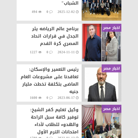
الشباب"
494
0
2025-12-02
اخبار مصر
برنامج عالم الرياضه يثر
الجدل في قرارات اتحاد
المصري كرة القدم
1227
0
2024-11-11
اخبار مصر
رئيس التعمير والإسكان:
تعاقدنا على مشروعات العام
الماضى بتكلفة تخطت مليار
جنيه
1600
0
2023-06-17
اخبار مصر
وكيل تعليم كفر الشيخ:
توفير كافة سبل الراحة
والهدوء للطلاب لأداء
امتحانات الترم الأول