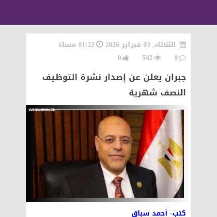
الثلاثاء, 03 فبراير 2026
01:22 مساءً
0
542
0
جبران يعلن عن إصدار نشرة التوظيف
النصف شهرية
كتب- أحمد سباق