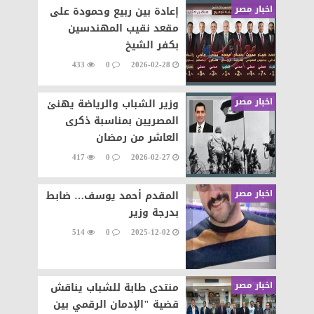
اخبار مصر
إعادة بين ربيع وحمودة على
مقعد نقيب المهندسين
بكفر الشيخ
433
0
2026-02-28
اخبار مصر
وزير الشباب والرياضة يهنئ
المصريين بمناسبة ذكرى
العاشر من رمضان
417
0
2026-02-27
اخبار مصر
المقدم أحمد يوسف… ضابط
بدرجة وزير
514
0
2025-12-02
اخبار مصر
منتدى طابة للشباب يناقش
قضية "الإدمان الرقمي بين