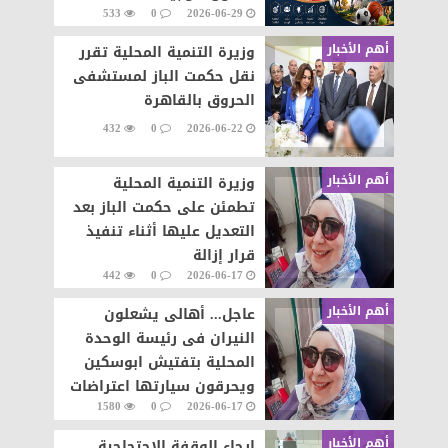
533
0
2026-06-29
الشعوب نحو التطور والابداع
أهم الأخبار
وزيرة التنمية المحلية تقرر
نقل حكمت الباز لمستشفى
الحروق بالقاهرة
432
0
2026-06-22
أهم الأخبار
وزيرة التنمية المحلية
تطمئن على حكمت الباز بعد
التعديل عليها أثناء تنفيذ
قرار إزالة
442
0
2026-06-17
أهم الأخبار
عاجل... أهالى يشعلون
النيران فى رئيسة الوحدة
المحلية بتفتيش ابوسكين
ويحرقون سيارتها اعتراضات
1580
0
2026-06-17
على تنفيذ قرار إزالة..
أهم الأخبار
إرجاء الوقفة الإحتجاجية