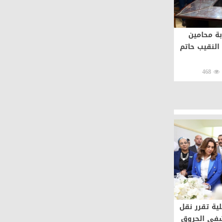
ة محامين
النقيب حاتم
468
لية تقرر نقل
شفى الحروق