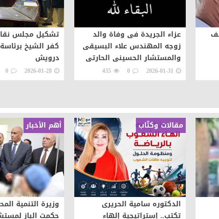
سف
عزاء الجريدة فى وفاة والد
تشكيل مجلس نقاب
زوجه المهندس علاء البسيقى
كفر الشيخ برئاسة 
والمستشار الحسينى الحارتى
درويش
0
2026-01-28
435
0
2026-01-31
مقالات وكتّاب
أهم الأخبار
الدكتوره سامية الحريرى
وزيرة التنمية المح
تكتب.. إستراتيجية إلهاء
حكمت الباز لمست