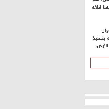
أكثر من 6 ساعات، وبعدها ابلغه
بلغ حوالى 50 فدانا، وان
 بتنفيذ
 2023 رأفة بأصحاب الأرض،