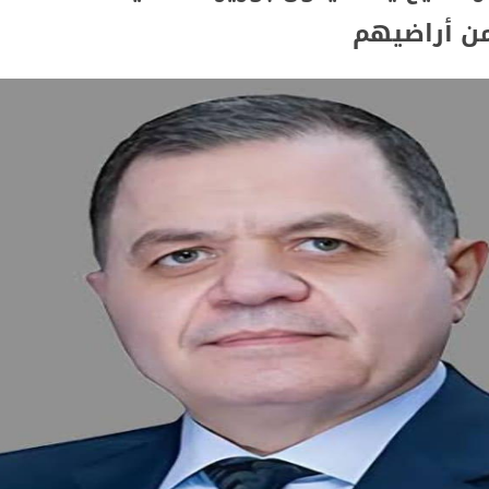
ن أراضيهم
 محارب
ة في الصيف رحلة عقلية في ظلال الهدوء
ام بلتاجي بمناسبة زفاف كريمته سلمي
بسيارات طوارئ المياه لتلبية احتياجات مواطني المجاز
 المخدرات بالإسكندرية
أصحاب محطات الوقود يطالبون بإلغاء السجلات الورقية والا