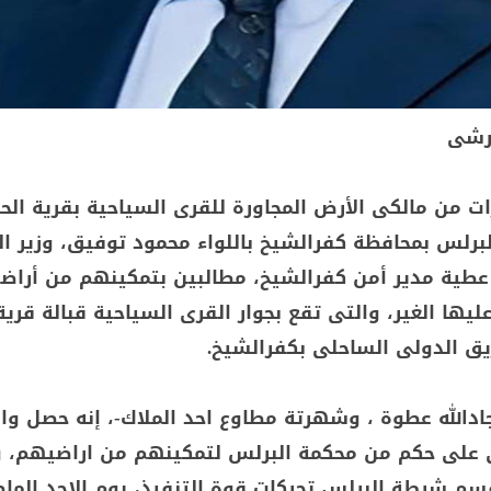
قرشى
ت من مالكى الأرض المجاورة للقرى السياحية بقرية الحم
البرلس بمحافظة كفرالشيخ باللواء محمود توفيق، وزير ال
 عطية مدير أمن كفرالشيخ، مطالبين بتمكينهم من أراض
يها الغير، والتى تقع بجوار القرى السياحية قبالة قرية
يق الدولى الساحلى بكفرالشيخ.
ادالله عطوة ، وشهرتة مطاوع احد الملاك-، إنه حصل وا
 على حكم من محكمة البرلس لتمكينهم من اراضيهم، وا
 شرطة البرلس تحركات قوة التنفيذ، يوم الاحد الما