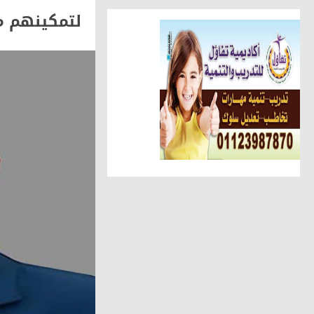
لتمكينهم م
مقالات وكتّاب
سمية مدغري علوي تكتب استراحة
مقالات وكتّاب
سمية مدغرى علوى تكتب.. القراء
أخبار الناس
تهنئة الجريدة للاستاذ عبد السل
أهم الأخبار
الوحدة المحلية بالحامول تستعين 
حوادث وقضايا
ضبط عاطل وسيدة أثناء تعاطيهما
أهم الأخبار
جرة قلم تهدد التحول الرقمي ... 