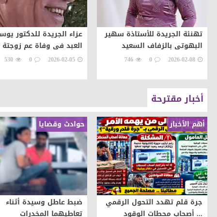
تهنئة الجريدة للأستاذة سهير
عزاء الجريدة للدكتور يو
البهوتى بالزفاف السعيد
العبد فى وفاة عم زوجتة
530
0
2026-02-05
746
0
2026-02-08
أخبار مقترحة
أهم الأخبار
حوادث وقضايا
جرة قلم تهدد التحول الرقمي
ضبط عاطل وسيدة أثناء
... أصحاب محطات الوقود
تعاطيهما المخدرات