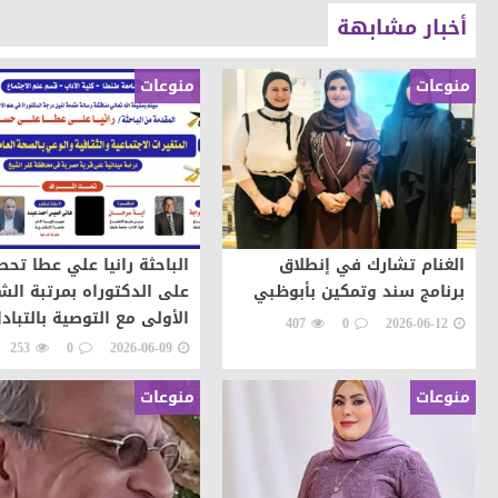
أخبار مشابهة
منوعات
منوعات
الغنام تشارك في إنطلاق
الباحثة رانيا علي عطا تح
برنامج سند وتمكين بأبوظبي
على الدكتوراه بمرتبة ال
الأولى مع التوصية بالتباد
407
0
2026-06-12
الجامعات المصرية والأجنبي
253
0
2026-06-09
منوعات
منوعات