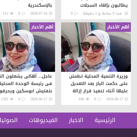
يطالبون بإلغاء السجلات
بالإسكندرية
الورقية والاعتماد على
منذ 9 ساعة و 2 دقيقة
0
2026-07-16
0
113
المنظومة الإلكترونية
59
أهم الأخبار
أهم الأخبار
وزيرة التنمية المحلية تطمئن
عاجل... أهالى يشعلون الن
على حكمت الباز بعد التعديل
فى رئيسة الوحدة المحلية
عليها أثناء تنفيذ قرار إزالة
بتفتيش ابوسكين ويحرقو
سيارتها اعتراضات على تن
1585
0
2026-06-17
446
0
2026-06-17
قرار إزالة..
الرئيسية
الاخبار
الفيديوهات
الصوتيا