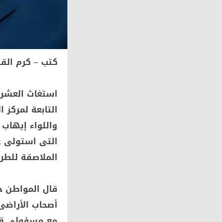
كتب – كرم ال
استغاث العشرا
التابعة لمركز 
واللواء إيهاب
التى استولى عل
الملاصقة للطر
قال المواطن ج
أصحاب الأراضى
مع مسؤولى قسم