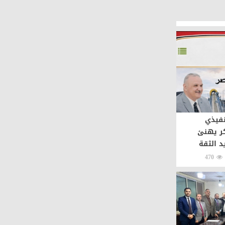
نفيذي
كر يهنئ
د الثقة
470