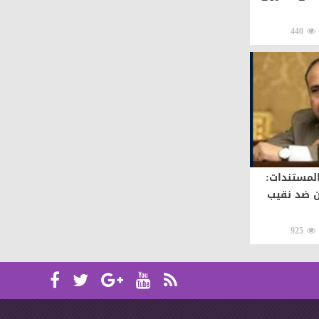
440
المستندات:
ن ضد نقيب
925