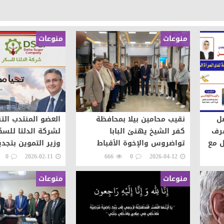
منوعات
منوعات
صل
نقيب محامين بيلا بمحافظة
العضو المنتدب الت
شرف
كفر الشيخ يهنئ البابا
لشركة الدلتا للس
ل مع
تواضروس والإخوة الأقباط
وزير التموين بتجدي
ة
بعيد القيامه
0
2026-02-11
666
0
2026-04-12
منوعات
منوعات