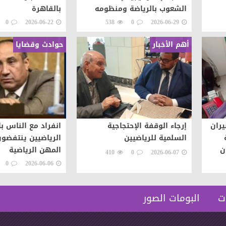
الشعوب بالرياضة ومنظومه
بالقاهرة
الحلول لتوجيه طاقات الشعوب
0
2026-06-22
538
0
2026-06-29
نحو التطور والابداع
أهم الأخبار
حوادث وقضايا
يران
إرجاء الوقفة الإحتجاجية
انفراد مع الناس ب
السلمية للرياضيين
الرياضيين ينتفضو
ن
المهن الرياضية
410
0
2026-06-07
فيذ
0
2026-06-06
ت
البومات الصور