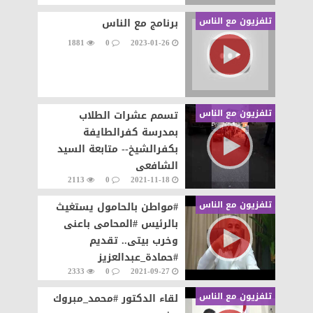
تلفزيون مع الناس
برنامج مع الناس
1881
0
2023-01-26
تلفزيون مع الناس
تسمم عشرات الطلاب
بمدرسة كفرالطايفة
بكفرالشيخ-- متابعة السيد
الشافعى
2113
0
2021-11-18
تلفزيون مع الناس
#مواطن بالحامول يستغيث
بالرئيس #المحامى باعنى
وخرب بيتى.. تقديم
#حمادة_عبدالعزيز
2333
0
2021-09-27
تلفزيون مع الناس
لقاء الدكتور #محمد_مبروك