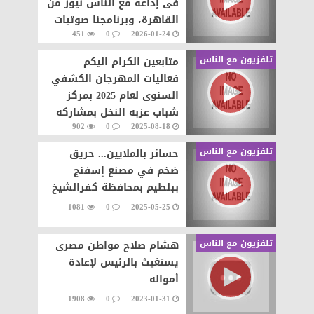
فى إذاعة مع الناس نيوز من
القاهرة، وبرنامجنا صوتيات
451
0
2026-01-24
مع الناس من إعداد وتقديم
تلفزيون مع الناس
متابعين الكرام اليكم
فعاليات المهرجان الكشفي
السنوى لعام 2025 بمركز
شباب عزبه النخل بمشاركه
902
0
2025-08-18
العديد من مراكز الشباب
وتقديم عروض
تلفزيون مع الناس
حسائر بالملايين... حريق
ضخم في مصنع إسفنج
ببلطيم بمحافظة كفرالشيخ
1081
0
2025-05-25
تلفزيون مع الناس
هشام صلاح مواطن مصرى
يستغيث بالرئيس لإعادة
أمواله
1908
0
2023-01-31