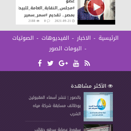
عضو
#مجلس_النقابة_العامة_للبيطريين
بمصر.. تقديم #سمر_سمير
2188
0
2021-09-21
الرئيسية
الاخبار
الفيديوهات
الصوتيات
البومات الصور
الأكثر مشاهدة
بالصور | ننشر أسماء المقبولين
بوظائف مسابقة شركة مياه
الشرب
سقوط عصابة سرقه حقائب