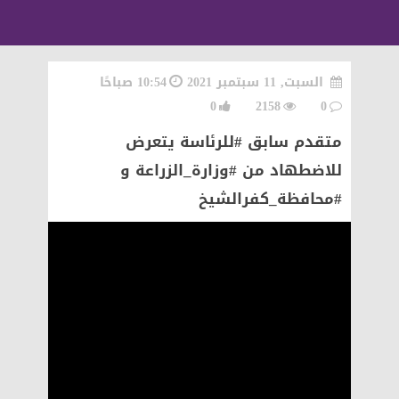
السبت, 11 سبتمبر 2021
10:54 صباحًا
0
2158
0
متقدم سابق #للرئاسة يتعرض
للاضطهاد من #وزارة_الزراعة و
#محافظة_كفرالشيخ