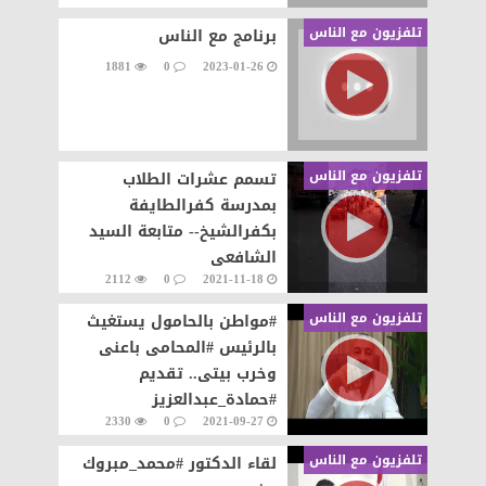
تلفزيون مع الناس
برنامج مع الناس
1881
0
2023-01-26
تلفزيون مع الناس
تسمم عشرات الطلاب
بمدرسة كفرالطايفة
بكفرالشيخ-- متابعة السيد
الشافعى
2112
0
2021-11-18
تلفزيون مع الناس
#مواطن بالحامول يستغيث
بالرئيس #المحامى باعنى
وخرب بيتى.. تقديم
#حمادة_عبدالعزيز
2330
0
2021-09-27
تلفزيون مع الناس
لقاء الدكتور #محمد_مبروك