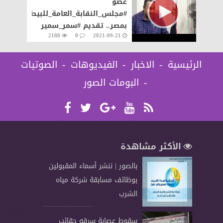
عضو
#مجلس_النقابة_العامة_للبيطريين
بمصر.. تقديم #سمر_سمير
2188
0
2021-09-21
الرئيسية
الاخبار
الفيديوهات
الصوتيات
البومات الصور
الأكثر مشاهدة
بالصور | ننشر أسماء المقبولين
بوظائف مسابقة شركة مياه
الشرب
سقوط عصابة سرقه حقائب