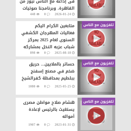
فى إذاعة مع الناس نيوز من
القاهرة، وبرنامجنا صوتيات
448
0
2026-01-24
مع الناس من إعداد وتقديم
تلفزيون مع الناس
متابعين الكرام اليكم
فعاليات المهرجان الكشفي
السنوى لعام 2025 بمركز
شباب عزبه النخل بمشاركه
898
0
2025-08-18
العديد من مراكز الشباب
وتقديم عروض
تلفزيون مع الناس
حسائر بالملايين... حريق
ضخم في مصنع إسفنج
ببلطيم بمحافظة كفرالشيخ
1080
0
2025-05-25
تلفزيون مع الناس
هشام صلاح مواطن مصرى
يستغيث بالرئيس لإعادة
أمواله
1907
0
2023-01-31