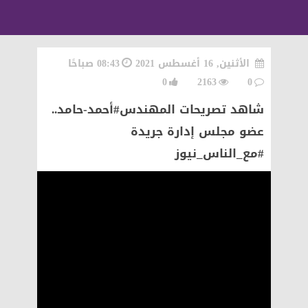
الأثنين, 16 أغسطس 2021
08:43 صباحًا
0
2163
0
شاهد تصريحات المهندس#أحمد-حامد..
عضو مجلس إدارة جريدة
#مع_الناس_نيوز