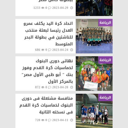
1233
0
2023-04-29
الرياضة
اتحاد كرة اليد يكلف عمرو
العدل رئيسا لبعثة منتخب
للناشئين في بطولة البحر
المتوسط
686
0
2023-04-24
الرياضة
نهائى دورى البنوك
لخماسيات كرة القدم وفوز
بنك " أبو ظبي الأول مصر"
بالمركز الأول
872
0
2023-04-20
الرياضة
منافسة مشتعلة فى دورى
البنوك لخماسيات كرة القدم
فى نسخته الثانية
728
0
2023-04-11