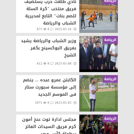
الرياضة
نادي طلعت حرب يستضيف
فريق منتخب "كرة السلة
للصم بنات" التابع لمديرية
الشباب والرياضة
875
0
2023-05-16
الرياضة
وزير الشباب والرياضة يشيد
بفريق البوكسينج بكفر
الشيخ
812
0
2023-05-08
الرياضة
الكابتن عمرو عبده ... ينضم
إلى مؤسسة سبورت ستار
فى الموسم الجديد
1071
0
2023-05-05
الرياضة
مجلس ادارة توت عنخ اْمون
كرم فريق السيدات الفائز
ببطولة كاْس مصر