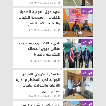
765
0
2023-02-07
الرياضة
ندوة حول التوعية الصحية
للفتيات ... بمديرية الشباب
والرياضة بكفر الشيخ
879
0
2023-01-23
الرياضة
نادي طلعت حرب يستضيف
نهائي دوري المصالح
الحكومية بالجيزة
748
0
2023-01-18
الرياضة
معسكر التدريبي لعشائر
الجوالة لدرء المخاطر و إدارة
الأزمات والكوارث بشباب
سيدى غازى
657
0
2023-01-15
الرياضة
رياضة كفر الشيخ تطلق