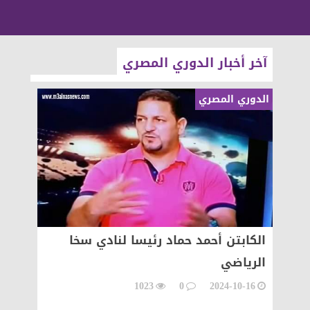
آخر أخبار الدوري المصري
الدوري المصري
الدوري 
الكابتن أحمد حماد رئيسا لنادي سخا
وزير 
عى
الرياضي
حيدر ن
الريا
1023
0
2024-10-16
10-30