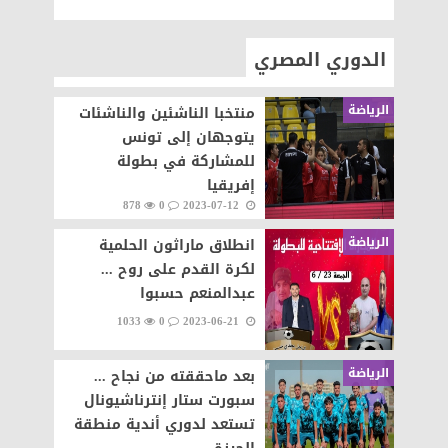
الدوري المصري
الرياضة
منتخبا الناشئين والناشئات
يتوجهان إلى تونس
للمشاركة في بطولة
إفريقيا
878
0
2023-07-12
الرياضة
انطلاق ماراثون الحلمية
لكرة القدم على روح ...
عبدالمنعم حسبوا
1033
0
2023-06-21
الرياضة
بعد ماحققته من نجاح ...
سبورت ستار إنترناشيونال
تستعد لدوري أندية منطقة