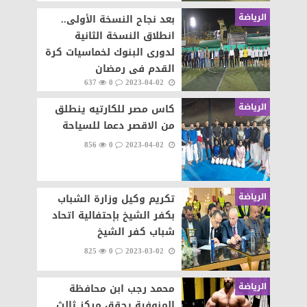
الرياضة
بعد نجاح النسخة الأولى..
انطلاق النسخة الثانية
لدورى البنوك لخماسيات كرة
القدم فى رمضان
637
0
2023-04-02
الرياضة
كاس مصر للكارتيه ينطلق
من الاقصر دعما للسياحة
856
0
2023-04-02
الرياضة
تكريم وكيل وزارة الشباب
بكفر الشيخ بإحتفالية اتحاد
شباب كفر الشيخ
825
0
2023-03-02
الرياضة
محمد رجب ابن محافظة
المنوفية يحقق مركز ثالث