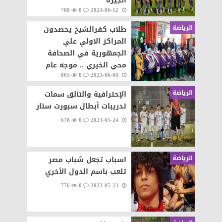
الجيزة
700
0
2023-06-12
الرياضة
طلاب كفرالشيخ يحصدون
المراكز الاولي علي
الجمهورية في الصحافة
محي الخيري .. موجه عام
805
0
2023-06-08
الصحافة وسام شرف لطلاب
كفرالشيخ
الرياضة
الإحترافية والتألق سمات
تدريبات أبطال سبورت ستار
678
0
2023-05-24
الرياضة
اسباب تجعل شباب مصر
تلعب باسم الدول الأخري
776
0
2023-05-23