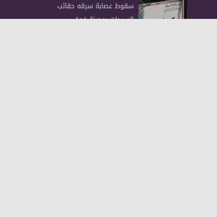
سقوط عصابة سرقه حقائب
السيدات بمدينة فوة
"أخ يقتل أخاه فى نهار رمضان
" فى قرية العايقة
حمدين صباحى يتفقد
مستشفى الكبد في بلطيم..
"صور"
آخر الأخبار
دعاء سكين ... تنضم لشركة