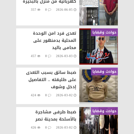
كهربائية من منزل بالبحيرة
357
0
2026-06-05
حوادث وقضايا
تعدى فرد امن الوحدة
المحلية بدمنهور على
محامى باليد
457
0
2026-03-03
حوادث وقضايا
ضبط سائق بسبب التعدى
على طليقته .. التفاصيل
إدخل وشوف
424
0
2026-03-02
حوادث وقضايا
ضبط طرفى مشاجرة
بالأسلحة بمدينة نصر
426
0
2026-03-02