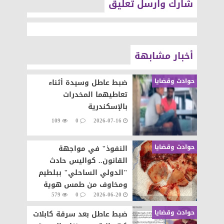
شارك وارسل تعليق
أخبار مشابهة
حوادث وقضايا
ضبط عاطل وسيدة أثناء
تعاطيهما المخدرات
بالإسكندرية
109
0
2026-07-16
حوادث وقضايا
النفوذ" في مواجهة
القانون.. كواليس حادث
"الدولي الساحلي" ببلطيم
ومخاوف من طمس هوية
579
0
2026-06-20
المتسببة الحقيقية
حوادث وقضايا
ضبط عاطل بعد سرقة كابلات