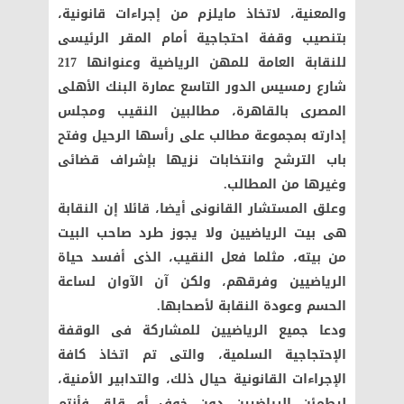
والمعنية، لاتخاذ مايلزم من إجراءات قانونية،
بتنصيب وقفة احتجاجية أمام المقر الرئيسى
للنقابة العامة للمهن الرياضية وعنوانها 217
شارع رمسيس الدور التاسع عمارة البنك الأهلى
المصرى بالقاهرة، مطالبين النقيب ومجلس
إدارته بمجموعة مطالب على رأسها الرحيل وفتح
باب الترشح وانتخابات نزيها بإشراف قضائى
وغيرها من المطالب.
وعلق المستشار القانونى أيضا، قائلا إن النقابة
هى بيت الرياضيين ولا يجوز طرد صاحب البيت
من بيته، مثلما فعل النقيب، الذى أفسد حياة
الرياضيين وفرقهم، ولكن آن الآوان لساعة
الحسم وعودة النقابة لأصحابها.
ودعا جميع الرياضيين للمشاركة فى الوقفة
الإحتجاجية السلمية، والتى تم اتخاذ كافة
الإجراءات القانونية حيال ذلك، والتدابير الأمنية،
ليطمئن الرياضيين دون خوف أو قلق فأنتم