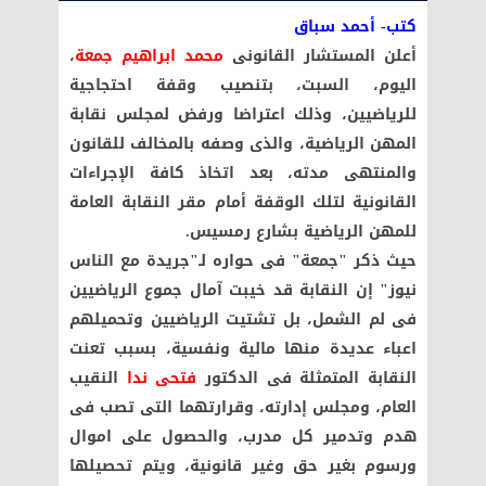
كتب- أحمد سباق
أعلن المستشار القانونى
محمد ابراهيم جمعة
،
اليوم، السبت، بتنصيب وقفة احتجاجية
للرياضيين، وذلك اعتراضا ورفض لمجلس نقابة
المهن الرياضية، والذى وصفه بالمخالف للقانون
والمنتهى مدته، بعد اتخاذ كافة الإجراءات
القانونية لتلك الوقفة أمام مقر النقابة العامة
للمهن الرياضية بشارع رمسيس.
حيث ذكر "جمعة" فى حواره لـ"جريدة مع الناس
نيوز" إن النقابة قد خيبت آمال جموع الرياضيين
فى لم الشمل، بل تشتيت الرياضيين وتحميلهم
اعباء عديدة منها مالية ونفسية، بسبب تعنت
النقابة المتمثلة فى الدكتور
فتحى ندا
النقيب
العام، ومجلس إدارته، وقرارتهما التى تصب فى
هدم وتدمير كل مدرب، والحصول على اموال
ورسوم بغير حق وغير قانونية، ويتم تحصيلها