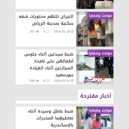
حوادث وقضايا
النيران تلتهم محتويات شقه
سكنية بمدينة الرياض
365
0
2026-02-28
حوادث وقضايا
ضبط سيدتين أثناء جلوس
أطفالهن على نافذة
السيارتين أثناء القيادة
ببورسعيد
580
0
2026-02-02
أخبار مقترحة
حوادث وقضايا
ضبط عاطل وسيدة أثناء
تعاطيهما المخدرات
بالإسكندرية