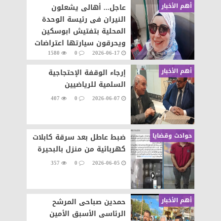
أهم الأخبار
عاجل... أهالى يشعلون
النيران فى رئيسة الوحدة
المحلية بتفتيش ابوسكين
ويحرقون سيارتها اعتراضات
1580
0
2026-06-17
على تنفيذ قرار إزالة..
أهم الأخبار
إرجاء الوقفة الإحتجاجية
السلمية للرياضيين
407
0
2026-06-07
حوادث وقضايا
ضبط عاطل بعد سرقة كابلات
كهربائية من منزل بالبحيرة
357
0
2026-06-05
أهم الأخبار
حمدين صباحى المرشح
الرئاسى الأسبق الأمين