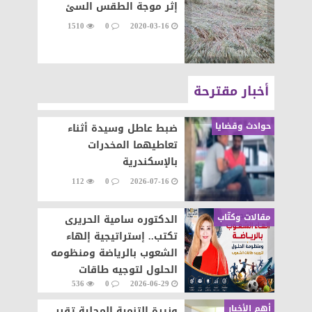
إثر موجة الطقس السئ
1510
0
2020-03-16
أخبار مقترحة
حوادث وقضايا
ضبط عاطل وسيدة أثناء
تعاطيهما المخدرات
بالإسكندرية
112
0
2026-07-16
مقالات وكتّاب
الدكتوره سامية الحريرى
تكتب.. إستراتيجية إلهاء
الشعوب بالرياضة ومنظومه
الحلول لتوجيه طاقات
536
0
2026-06-29
الشعوب نحو التطور والابداع
أهم الأخبار
وزيرة التنمية المحلية تقرر