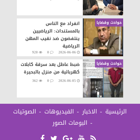
حوادث وقضايا
انفراد مع الناس
بالمستندات: الرياضيين
ينتفضون ضد نقيب المهن
الرياضية
920
0
2026-06-06
حوادث وقضايا
ضبط عاطل بعد سرقة كابلات
كهربائية من منزل بالبحيرة
362
0
2026-06-05
الرئيسية
الاخبار
الفيديوهات
الصوتيات
البومات الصور