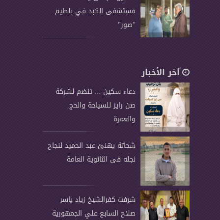
مستشفى الكبد في بلطيم..
"صور"
آخر الأخبار
دعاء سكين ... تنضم لشركة
صن رايز للسياحة والحج
والعمرة
شحاتة يهنئ عبد الحميد لنجاح
نجله فى الثانوية العامة
شرفت كفرالشيخ زياد ياسر
صلاح السابع علي الجمهورية