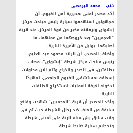
كتب – محمد البرعصى
أكد مصدر أمنى بمديرية أمن الفيوم، أن
مجهولين استهدفوا سيارة رئيس مباحث مركز
إبشواى وبرفقته مخبر من قوة المركز، عند قرية
"العجميين" بعد خروجهما من عملهما، ما
أصابهما بوابل من الأعيرة النارية.
وأضاف المصدر، أن الرائد محمود عبد العليم،
رئيس مباحث مركز شرطة "إبشواى"، مصاب
بطلقتين، فى الصدر والذراع وتتم الآن محاولات
إسعافه بمستشفى الفيوم الجامعى، تمهيدًا
لدخوله لغرفة العمليات لاستخراج الطلقات
النارية.
وأكد المصدر أن قرية "العجميين" شهدت وقائع
سابقة من العنف ضد رجال الشرطة حيث تم فى
وقت سابق رش مياه نارية على أمينى شرطة
وتحطيم سيارة ضابط شرطة.