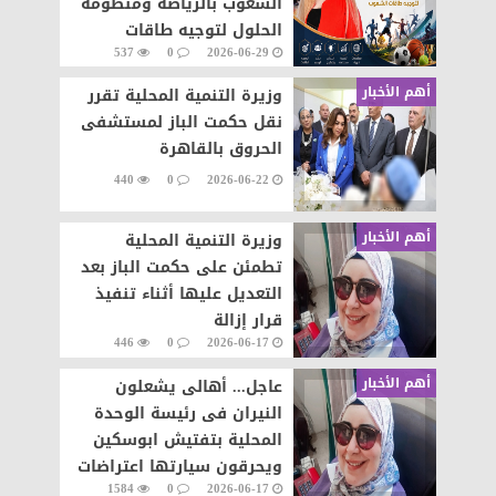
الشعوب بالرياضة ومنظومه
الحلول لتوجيه طاقات
537
0
2026-06-29
الشعوب نحو التطور والابداع
أهم الأخبار
وزيرة التنمية المحلية تقرر
نقل حكمت الباز لمستشفى
الحروق بالقاهرة
440
0
2026-06-22
أهم الأخبار
وزيرة التنمية المحلية
تطمئن على حكمت الباز بعد
التعديل عليها أثناء تنفيذ
قرار إزالة
446
0
2026-06-17
أهم الأخبار
عاجل... أهالى يشعلون
النيران فى رئيسة الوحدة
المحلية بتفتيش ابوسكين
ويحرقون سيارتها اعتراضات
1584
0
2026-06-17
على تنفيذ قرار إزالة..