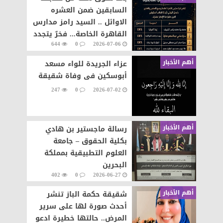
السابقين ضمن العشره
الاوائل .. السيد رامز مدارس
القاهرة الخاصة... فخرٌ يتجدد
644
0
2026-07-06
وإنجازٌ يتواصل
أهم الأخبار
عزاء الجريدة للواء مسعد
أبوسكين فى وفاة شقيقة
247
0
2026-07-02
أهم الأخبار
رسالة ماجستير بن هادي
بكلية الحقوق – جامعة
العلوم التطبيقية بمملكة
البحرين
402
0
2026-06-27
أهم الأخبار
شقيقة حكمة الباز تنشر
أحدث صورة لها على سرير
المرض.. حالتها خطيرة ادعو