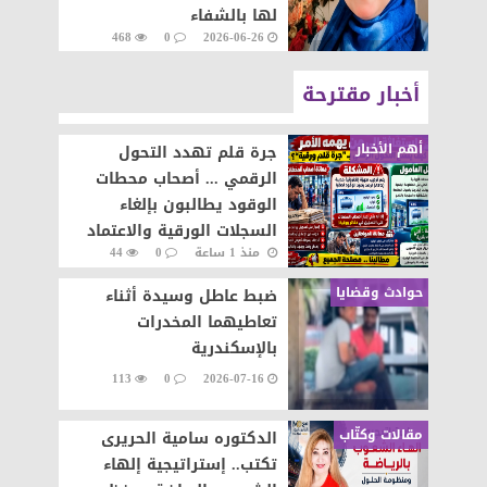
لها بالشفاء
468
0
2026-06-26
أخبار مقترحة
أهم الأخبار
جرة قلم تهدد التحول
الرقمي ... أصحاب محطات
الوقود يطالبون بإلغاء
السجلات الورقية والاعتماد
منذ 1 ساعة
0
44
على المنظومة الإلكترونية
حوادث وقضايا
ضبط عاطل وسيدة أثناء
تعاطيهما المخدرات
بالإسكندرية
113
0
2026-07-16
مقالات وكتّاب
الدكتوره سامية الحريرى
تكتب.. إستراتيجية إلهاء