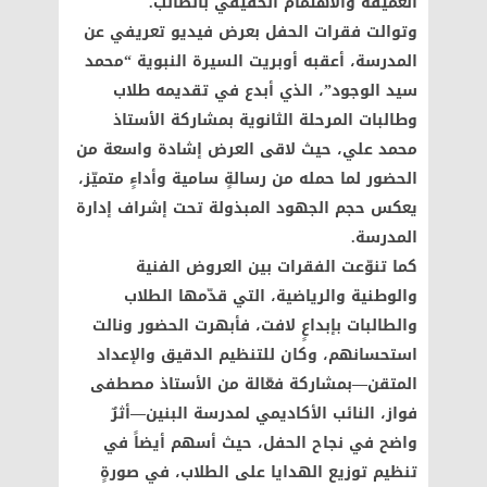
العميقة والاهتمام الحقيقي بالطالب.
وتوالت فقرات الحفل بعرض فيديو تعريفي عن
المدرسة، أعقبه أوبريت السيرة النبوية “محمد
سيد الوجود”، الذي أبدع في تقديمه طلاب
وطالبات المرحلة الثانوية بمشاركة الأستاذ
محمد علي، حيث لاقى العرض إشادة واسعة من
الحضور لما حمله من رسالةٍ سامية وأداءٍ متميّز،
يعكس حجم الجهود المبذولة تحت إشراف إدارة
المدرسة.
كما تنوّعت الفقرات بين العروض الفنية
والوطنية والرياضية، التي قدّمها الطلاب
والطالبات بإبداعٍ لافت، فأبهرت الحضور ونالت
استحسانهم، وكان للتنظيم الدقيق والإعداد
المتقن—بمشاركة فعّالة من الأستاذ مصطفى
فواز، النائب الأكاديمي لمدرسة البنين—أثرٌ
واضح في نجاح الحفل، حيث أسهم أيضاً في
تنظيم توزيع الهدايا على الطلاب، في صورةٍ