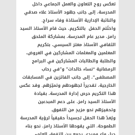
تعكس روح التعاون والعمل الجماعي داخل
المدرسة، إلى جانب جهود الأستاذ علاء صدقي
والنائبة الإدارية الأستاذة وفاء سراج.
واختُتم الحفل بالتكريم، حيث قام الأستاذ السيد
رامز، مدير عام المدرسة، بمشاركة الملحق
الثقافي الأستاذ معتز السيسي، بتكريم
المعلمين والمعلمات المشاركين في العروض،
والطلبة والطالبات المشاركين في البرامج
الرمضانية “نساء خالدات” و”في رحاب
المصطفى”، إلى جانب الفائزين في المسابقات
الخارجية، تقديراً لجهودهم وتميّزهم. وقد عكس
هذا التكريم حرص إدارة المدرسة، بقيادة
الأستاذ السيد رامز، على دعم المبدعين
وتحفيزهم نحو مزيدٍ من التفوق.
ويُعدّ هذا الحفل تجسيداً حقيقياً لرؤية المدرسة
الطموحة، التي يقودها الأستاذ رامز، نحو بناء
جيلٍ واعٍ ومبدع، يجمع بين التفوق العلمي