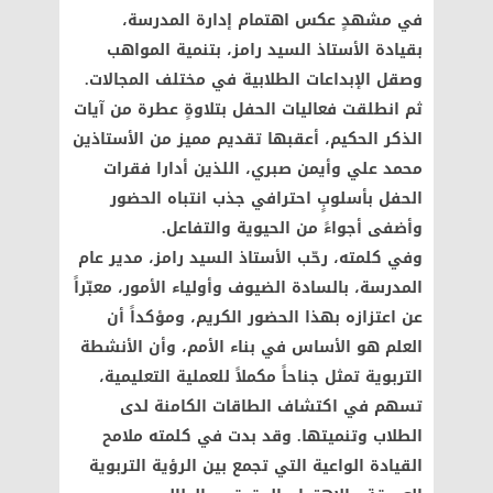
في مشهدٍ عكس اهتمام إدارة المدرسة،
بقيادة الأستاذ السيد رامز، بتنمية المواهب
وصقل الإبداعات الطلابية في مختلف المجالات.
ثم انطلقت فعاليات الحفل بتلاوةٍ عطرة من آيات
الذكر الحكيم، أعقبها تقديم مميز من الأستاذين
محمد علي وأيمن صبري، اللذين أدارا فقرات
الحفل بأسلوبٍ احترافي جذب انتباه الحضور
وأضفى أجواءً من الحيوية والتفاعل.
وفي كلمته، رحّب الأستاذ السيد رامز، مدير عام
المدرسة، بالسادة الضيوف وأولياء الأمور، معبّراً
عن اعتزازه بهذا الحضور الكريم، ومؤكداً أن
العلم هو الأساس في بناء الأمم، وأن الأنشطة
التربوية تمثل جناحاً مكملاً للعملية التعليمية،
تسهم في اكتشاف الطاقات الكامنة لدى
الطلاب وتنميتها. وقد بدت في كلمته ملامح
القيادة الواعية التي تجمع بين الرؤية التربوية