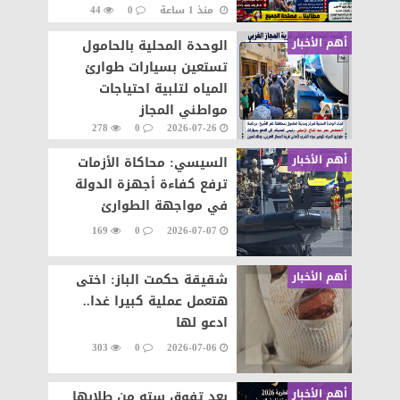
منذ 1 ساعة
0
44
على المنظومة الإلكترونية
أهم الأخبار
الوحدة المحلية بالحامول
تستعين بسيارات طوارئ
المياه لتلبية احتياجات
مواطني المجاز
278
0
2026-07-26
أهم الأخبار
السيسي: محاكاة الأزمات
ترفع كفاءة أجهزة الدولة
في مواجهة الطوارئ
169
0
2026-07-07
أهم الأخبار
شقيقة حكمت الباز: اختى
هتعمل عملية كبيرا غدا..
ادعو لها
303
0
2026-07-06
أهم الأخبار
بعد تفوق سته من طلابها