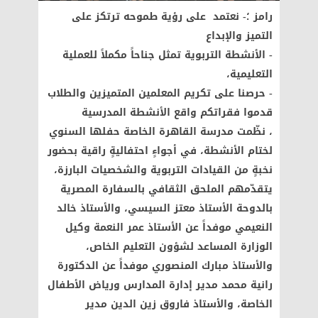
رامز ؛- نعتمد على رؤية طموحه ترتكز على
التميز والإبداع
- الأنشطة التربوية تمثل جناحاً مكملاً للعملية
التعليمية،
- حرصنا على تكريم المعلمين المتميزين والطلاب
قدموا فقراتكم واقع الأنشطة المدرسية
، نظّمت مدرسة القاهرة الخاصة حفلها السنوي
لختام الأنشطة، في أجواءٍ احتفاليةٍ راقية بحضور
نخبةٍ من القيادات التربوية والشخصيات البارزة،
يتقدّمهم الملحق الثقافي بالسفارة المصرية
بالدوحة الأستاذ معتز السيسي، والأستاذ خالد
النعيمي موفداً عن الأستاذ عمر النعمة وكيل
الوزارة المساعد لشؤون التعليم الخاص،
والأستاذ مبارك المنصوري موفداً عن الدكتورة
رانية محمد مدير إدارة المدارس ورياض الأطفال
الخاصة، والأستاذ فاروق زين الدين مدير