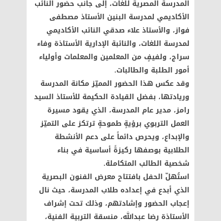
المدرسة المصرية للغات، إلى جانب حضور النائب
الأكاديمي لمدرسة البنين الأستاذ مصطفى
فواز، والأستاذ علاء صدقي النائب الأكاديمي
لمدرسة اللغات، والنائبة الإدارية الأستاذة وفاء
سراج، ولفيفٍ من المعلمين والمعلمات وأولياء
أمور الطلبة والطالبات.
وقد عكس هذا الحضور المميّز مكانة المدرسة
وريادتها، بفضل القيادة الحكيمة للأستاذ السيد
رامز، مدير عام المدرسة، الذي يقود مسيرة
العمل التربوي برؤيةٍ طموحةٍ ترتكز على التميّز
والإبداع، ويحرص دائماً على دعم الأنشطة
الطلابية بوصفها ركيزةً أساسية في بناء
شخصية الطالب المتكاملة.
استُهلّ الحفل بافتتاح معرض الفنون البصرية
الذي أبدع في إعداده طلاب المدرسة، حيث نال
إعجاب الحضور وإشادتهم، وذلك تحت إشراف
الأستاذة رضا عبدالله، منسقة التربية الفنية،