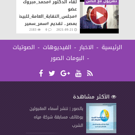
تلفزيون مع الناس
لقاء الدكتور #محمد_مبروك
عضو
#مجلس_النقابة_العامة_للبيطريين
بمصر.. تقديم #سمر_سمير
2183
0
2021-09-21
الرئيسية
الاخبار
الفيديوهات
الصوتيات
البومات الصور
الأكثر مشاهدة
بالصور | ننشر أسماء المقبولين
بوظائف مسابقة شركة مياه
الشرب