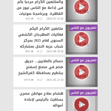
والمتابعين الكرام مرحبا بكم
فى إذاعة مع الناس نيوز من
القاهرة، وبرنامجنا صوتيات
443
0
2026-01-24
مع الناس من إعداد وتقديم
تلفزيون مع الناس
متابعين الكرام اليكم
فعاليات المهرجان الكشفي
السنوى لعام 2025 بمركز
شباب عزبه النخل بمشاركه
893
0
2025-08-18
العديد من مراكز الشباب
وتقديم عروض
تلفزيون مع الناس
حسائر بالملايين... حريق
ضخم في مصنع إسفنج
ببلطيم بمحافظة كفرالشيخ
1074
0
2025-05-25
تلفزيون مع الناس
هشام صلاح مواطن مصرى
يستغيث بالرئيس لإعادة
أمواله