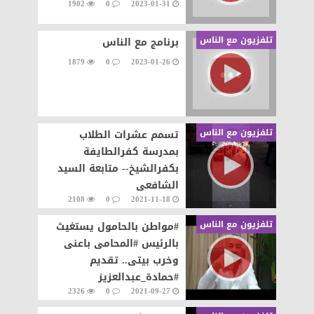
1902
0
2023-01-31
تلفزيون مع الناس
برنامج مع الناس
1879
0
2023-01-26
تلفزيون مع الناس
تسمم عشرات الطلاب
بمدرسة كفرالطايفة
بكفرالشيخ-- متابعة السيد
الشافعى
2108
0
2021-11-18
تلفزيون مع الناس
#مواطن بالحامول يستغيث
بالرئيس #المحامى باعنى
وخرب بيتى.. تقديم
#حمادة_عبدالعزيز
2326
0
2021-09-27