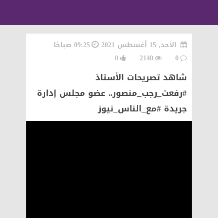
الأحد, 15 أغسطس 2021
09:25 صباحًا
0
2140
0
شاهد تصريحات الأستاذ
#رفعت_رجب_منصور.. عضو مجلس إدارة
جريدة #مع_الناس_نيوز