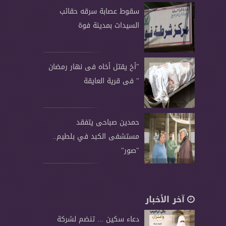
سقوط عصابة سرقه حقائب
السيدات بمدينة فوة
"أخ يقتل أخاه فى نهار رمضان
" فى قرية العايقة
حمدين صباحى يتفقد
مستشفى الكبد في بلطيم..
"صور"
آخر الأخبار
دعاء سكين ... تنضم لشركة